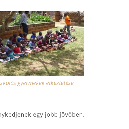
Iskolás gyermekek étkeztetése
énykedjenek egy jobb jövőben.