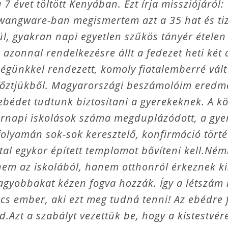
7 évet töltött Kenyában. Ezt írja missziójáról:
angware-ban megismertem azt a 35 hat és tize
ül, gyakran napi egyetlen szűkös tányér ételen
 azonnal rendelkezésre állt a fedezet heti két
égünkkel rendezett, komoly fiatalemberré vált 
s főztjükből. Magyarországi beszámolóim ered
 ebédet tudtunk biztosítani a gyerekeknek. A k
rnapi iskolások száma megduplázódott, a gyere
k folyamán sok-sok keresztelő, konfirmáció tör
ltal egykor épített templomot bővíteni kell.
em az iskolából, hanem otthonról érkeznek ki
nagyobbakat kézen fogva hozzák. Így a létszám 
cs ember, aki ezt meg tudná tenni! Az ebédre
d.
Azt a szabályt vezettük be, hogy a kistestv