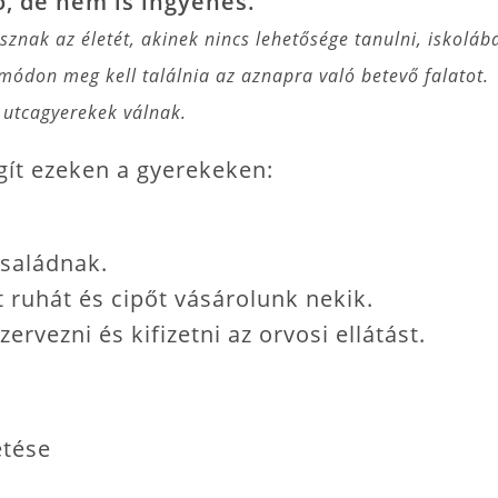
, de nem is ingyenes.
nak az életét, akinek nincs lehetősége tanulni, iskolába
módon meg kell találnia az aznapra való betevő falatot.
y utcagyerekek válnak.
gít ezeken a gyerekeken:
saládnak.
 ruhát és cipőt vásárolunk nekik.
vezni és kifizetni az orvosi ellátást.
etése