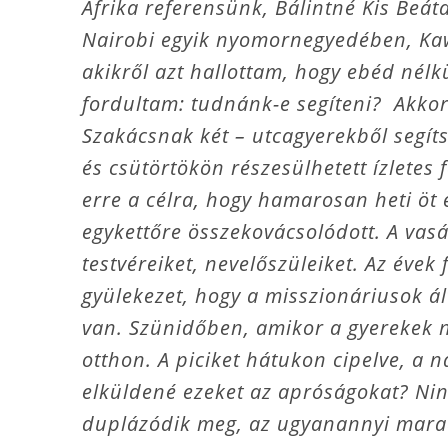
Afrika referensünk, Bálintné Kis Beáta 
Nairobi egyik nyomornegyedében, Kaw
akikről azt hallottam, hogy ebéd nélk
fordultam: tudnánk-e segíteni? Akkor
Szakácsnak két – utcagyerekből segíts
és csütörtökön részesülhetett ízlete
erre a célra, hogy hamarosan heti öt
egykettőre összekovácsolódott. A vasá
testvéreiket, nevelőszüleiket. Az éve
gyülekezet, hogy a misszionáriusok á
van. Szünidőben, amikor a gyerekek n
otthon. A piciket hátukon cipelve, a 
elküldené ezeket az apróságokat? Nin
duplázódik meg, az ugyanannyi mara