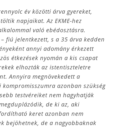
nnyolc év közötti árva gyereket,
 töltik napjaikat. Az EKME-hez
 alkalommal való ebédosztásra.
– fiú jelentkezett, s a 35 árva kedden
ményeként annyi adomány érkezett
özös étkezések nyomán a kis csapat
kek elhozták az istentiszteletre
tént. Annyira megnövekedett a
Némi kompromisszumra azonban szükség
sebb testvéreiket nem hagyhatják
megduplázódik, de ki az, aki
 fordítható keret azonban nem
érek bejöhetnek, de a nagyobbaknak