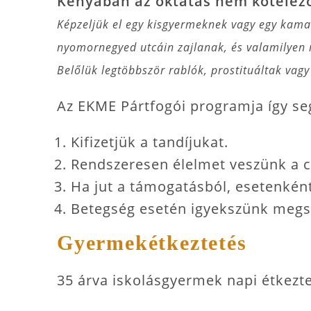
Kenyában az oktatás nem kötelező
Képzeljük el egy kisgyermeknek vagy egy kamasz
nyomornegyed utcáin zajlanak, és valamilyen 
Belőlük legtöbbször rablók, prostituáltak vag
Az EKME Pártfogói programja így se
Kifizetjük a tandíjukat.
Rendszeresen élelmet veszünk a c
Ha jut a támogatásból, esetenként
Betegség esetén igyekszünk megszer
Gyermekétkeztetés
35 árva iskolásgyermek napi étkezt